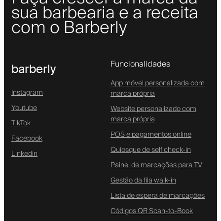
sua barbearia e a receita
com o Barberly
Funcionalidades
barberly
App móvel personalizada com
Instagram
marca própria
Youtube
Website personalizado com
marca própria
TikTok
POS e pagamentos online
Facebook
Quiosque de self check-in
Linkedin
Painel de marcações para TV
Gestão da fila walk-in
Lista de espera de marcações
Códigos QR Scan-to-Book