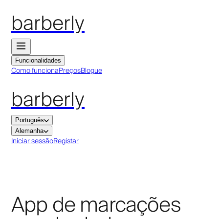
barberly
Funcionalidades
Como funciona
Preços
Blogue
barberly
Português
Alemanha
Iniciar sessão
Registar
App de marcações