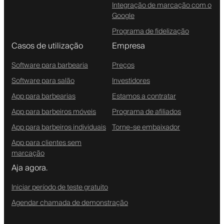
Integração de marcação com o
Google
Programa de fidelização
Casos de utilização
Empresa
Software para barbearia
Preços
Software para salão
Investidores
App para barbearias
Estamos a contratar
App para barbeiros móveis
Programa de afiliados
App para barbeiros individuais
Torne-se embaixador
App para clientes sem
marcação
Aja agora.
Iniciar período de teste gratuito
Agendar chamada de demonstração