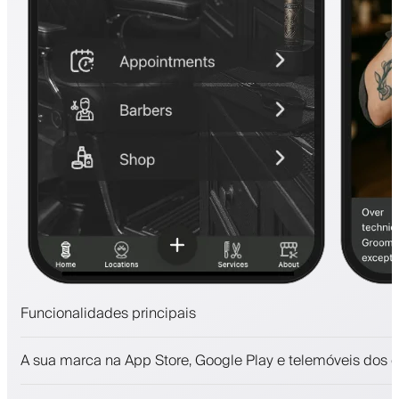
Funcionalidades principais
Marcações e lista de espera
A sua marca na App Store, Google Play e telemóveis dos c
Pagamentos, caução
Venda produtos de beleza