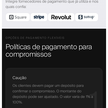
Integre fornecedores de pagamento que já utiliza e nos
quais confia
:
OPÇÕES DE PAGAMENTO FLEXÍVEIS
Políticas de pagamento para
compromissos
Caução
Os clientes devem pagar um depósito para
1
confirmar o compromisso. O montante do
depósito pode ser ajustado. O valor varia de 1% a
100%.