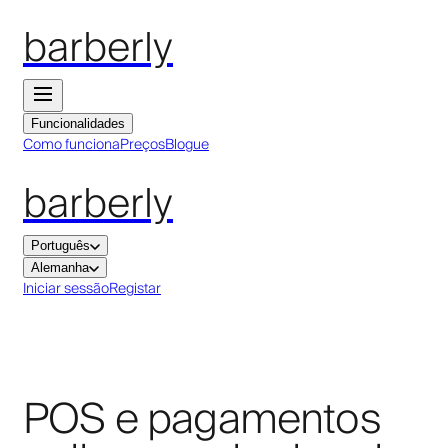
barberly
Funcionalidades
Como funciona
Preços
Blogue
barberly
Português
Alemanha
Iniciar sessão
Registar
POS e pagamentos