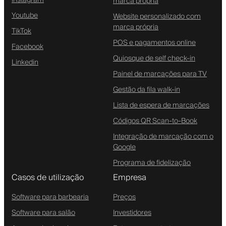
Instagram
marca própria
Youtube
Website personalizado com
marca própria
TikTok
POS e pagamentos online
Facebook
Quiosque de self check-in
Linkedin
Painel de marcações para TV
Gestão da fila walk-in
Lista de espera de marcações
Códigos QR Scan-to-Book
Integração de marcação com o
Google
Programa de fidelização
Casos de utilização
Empresa
Software para barbearia
Preços
Software para salão
Investidores