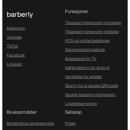
Funksjoner
barberly
Tilpasset merkevare-mobilapp
Instagram
Tilpasset merkevare-nettsted
Youtube
POS og online betalinger
TikTok
Selvregistreringskiosk
Facebook
Avtaletavle for TV
Linkedin
Køhåndtering for drop-in
Venteliste for avtaler
Skann-for-å-booke QR-koder
Google booking-integrasjon
Lojalitetsprogram
Bruksområder
Selskap
Barbershop-programvare
Priser