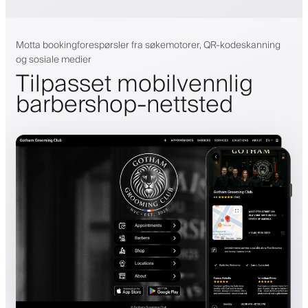
Motta bookingforespørsler fra søkemotorer, QR-kodeskanning
og sosiale medier
Tilpasset mobilvennlig
barbershop-nettsted