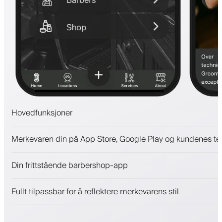
Hovedfunksjoner
Avtaler og venteliste
Merkevaren din på App Store, Google Play og kundenes te
Betalinger, sikkerhetsdepositum
Selg skjønnhetsprodukter
Din frittstående barbershop-app
Engasjer kunder med et lojalitetsprogram
Push-, SMS- og e-postvarsler
Fullt tilpassbar for å reflektere merkevarens stil