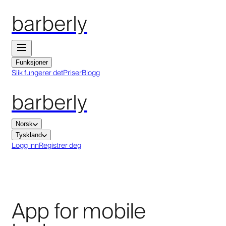
barberly
Funksjoner
Slik fungerer det
Priser
Blogg
barberly
Norsk
Tyskland
Logg inn
Registrer deg
App for mobile