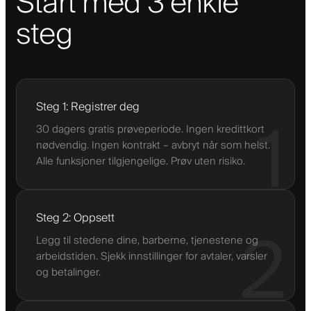
Start med 3 enkle
steg
Steg 1: Registrer deg
1
30 dagers gratis prøveperiode. Ingen kredittkort
nødvendig. Ingen kontrakt – avbryt når som helst.
Alle funksjoner tilgjengelige. Prøv uten risiko.
Steg 2: Oppsett
2
Legg til stedene dine, barberne, tjenestene og
arbeidstiden. Sjekk innstillinger for avtaler, varsler
og betalinger.