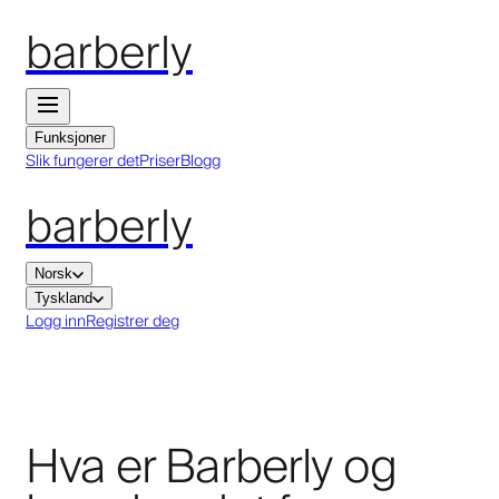
barberly
Funksjoner
Slik fungerer det
Priser
Blogg
barberly
Norsk
Tyskland
Logg inn
Registrer deg
Hva er Barberly og