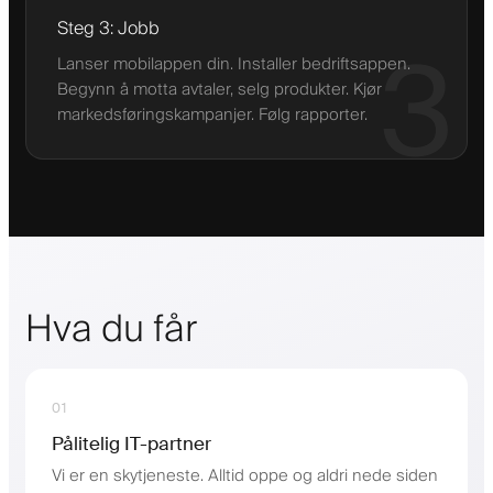
Steg 3: Jobb
3
Lanser mobilappen din. Installer bedriftsappen.
Begynn å motta avtaler, selg produkter. Kjør
markedsføringskampanjer. Følg rapporter.
Hva du får
01
Pålitelig IT-partner
Vi er en skytjeneste. Alltid oppe og aldri nede siden