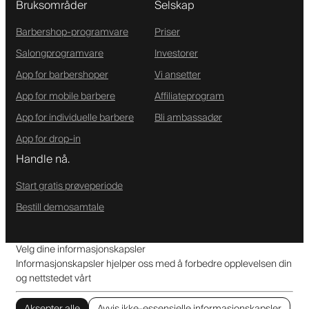
Bruksområder
Selskap
Barbershop-programvare
Priser
Salongprogramvare
Investorer
App for barbershoper
Vi ansetter
App for mobile barbere
Affiliateprogram
App for individuelle barbere
Bli ambassadør
App for drop-in
Handle nå.
Start gratis prøveperiode
Bestill demosamtale
Velg dine informasjonskapsler
Informasjonskapsler hjelper oss med å forbedre opplevelsen din
og nettstedet vårt
Aksepter alle
Avvis ikke-essensielle informasjonskapsler