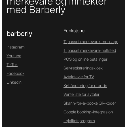
merkevare og inntekter
med Barberly
Funksjoner
barberly
Tilpasset merkevare-mobilapp
Instagram
Tilpasset merkevare-nettsted
Youtube
POS og online betalinger
TikTok
Selvregistreringskiosk
Facebook
Avtaletavle for TV
Linkedin
Køhåndtering for drop-in
Venteliste for avtaler
Skann-for-å-booke QR-koder
Google booking-integrasjon
Lojalitetsprogram