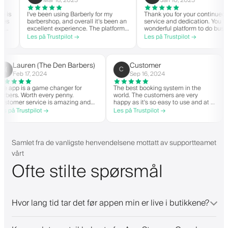
Mar 18, 2025
Jan 10, 2025
I've been using Barberly for my
Thank you for your continued
barbershop, and overall it's been an
service and dedication. You have a
excellent experience. The platform
wonderful platform to do business
is easy to use, reliable, and has
with good spirit. Thank you from
Les på Trustpilot →
Les på Trustpilot →
streamlined my booking process.
CTG Barbershop.
Anytime I've had questions, they've
been quick to respond and very
helpful.
Lauren (The Den Barbers)
Customer
L(
C
Feb 17, 2024
Sep 16, 2024
The app is a game changer for
The best booking system in the
o
barbers. Worth every penny.
world. The customers are very
Customer service is amazing and
happy as it's so easy to use and a
helps with everything or whatever
great price. Plus, you get your ow
Les på Trustpilot →
Les på Trustpilot →
they need. Definitely recommend.
personalised app, which is good f
both Android and iOS. Love Barbe
and their staff. Great bunch of
people offering a great booking
Samlet fra de vanligste henvendelsene mottatt av supportteamet
system.
vårt
Ofte stilte spørsmål
Hvor lang tid tar det før appen min er live i butikkene?