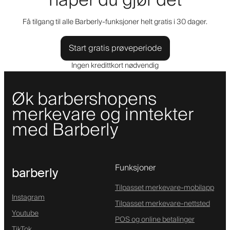
håper du gjør det
Få tilgang til alle Barberly-funksjoner helt gratis i 30 dager.
Start gratis prøveperiode
Ingen kredittkort nødvendig
Øk barbershopens
merkevare og inntekter
med Barberly
Funksjoner
barberly
Tilpasset merkevare-mobilapp
Instagram
Tilpasset merkevare-nettsted
Youtube
POS og online betalinger
TikTok