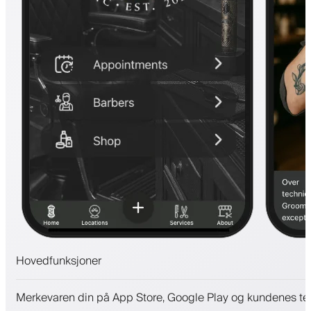
Hovedfunksjoner
Avtaler og venteliste
Merkevaren din på App Store, Google Play og kundenes te
Betalinger, sikkerhetsdepositum