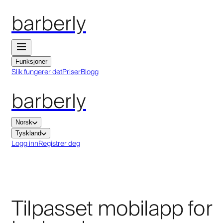
barberly
Funksjoner
Slik fungerer det
Priser
Blogg
barberly
Norsk
Tyskland
Logg inn
Registrer deg
Tilpasset mobilapp for