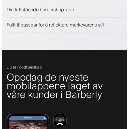
Selg skjønnhetsprodukter
Din frittstående barbershop-app
Engasjer kunder med et lojalitetsprogram
Push-, SMS- og e-postvarsler
Fullt tilpassbar for å reflektere merkevarens stil
Du er i godt selskap
Oppdag de nyeste
mobilappene laget av
våre kunder i Barberly