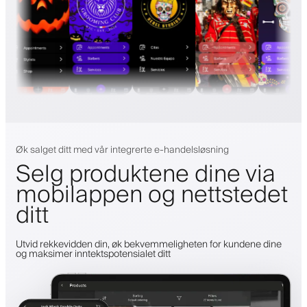
Øk salget ditt med vår integrerte e-handelsløsning
Selg produktene dine via
mobilappen og nettstedet
ditt
Utvid rekkevidden din, øk bekvemmeligheten for kundene dine
og maksimer inntektspotensialet ditt