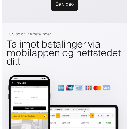
Se video
POS og online betalinger
Ta imot betalinger via
mobilappen og nettstedet
ditt