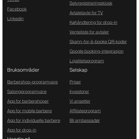
Selvregistreringskiosk
Facebook
Avtaletavle for TV
Linkedin
Køhåndtering for drop-in
Venteliste for avtaler
Skann-for-å-booke QR-koder
Google booking-integrasjon
Lojalitetsprogram
Bruksområder
Selskap
Barbershop-programvare
Priser
Salongprogramvare
Investorer
App for barbershoper
Vi ansetter
App for mobile barbere
Affiliateprogram
App for individuelle barbere
Bli ambassadør
App for drop-in