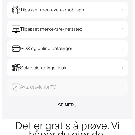
Tilpasset merkevare-mobilapp
›
Tilpasset merkevare-nettsted
›
POS og online betalinger
›
Selvregistreringskiosk
›
Avtaletavle for TV
›
SE MER ↓
Det er gratis å prøve. Vi