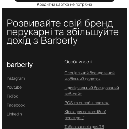
Кредитна картка не потрібна
Розвивайте свій бренд
перукарні та збільшуйте
дохід з Barberly
Особливості
barberly
Спеціальний брендований
Instagram
мобільний додаток
Youtube
Індивідуальний брендований
веб-сайт
TikTok
POS та онлайн-платежі
Facebook
Кіоск для самостійної
Linkedin
реєстрації
Табло записів для ТВ