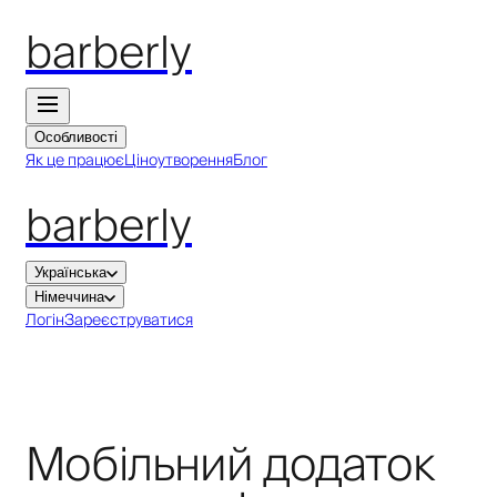
barberly
Особливості
Як це працює
Ціноутворення
Блог
barberly
Українська
Німеччина
Логін
Зареєструватися
Мобільний додаток