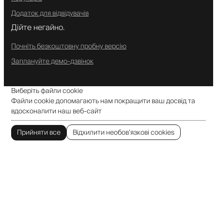
Додаток для відвідувачів
Дійте негайно.
Почніть безкоштовну пробну версію
Заплануйте демо-дзвінок
Виберіть файли cookie
Файли cookie допомагають нам покращити ваш досвід та
вдосконалити наш веб-сайт
Прийняти все
Відхилити необов’язкові cookies