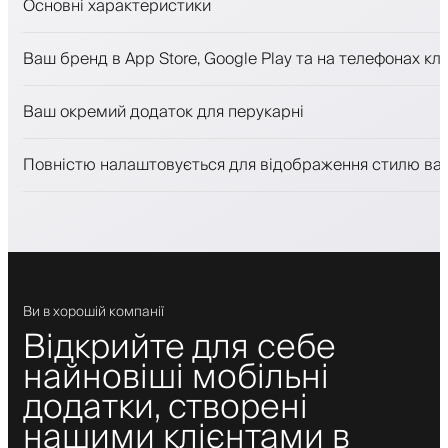
Основні характеристики
Запис на прийом та лист очікування
Ваш бренд в App Store, Google Play та на телефонах клі
Платежі, застава
Продавати косметику
Ваш окремий додаток для перукарні
Залучайте клієнтів за допомогою програми лояльност
Push-, SMS- та email-сповіщення
Повністю налаштовується для відображення стилю ва
Ви в хорошій компанії
Відкрийте для себе
найновіші мобільні
додатки, створені
нашими клієнтами в