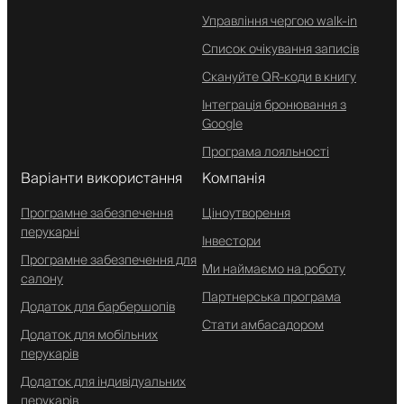
Управління чергою walk-in
Список очікування записів
Скануйте QR-коди в книгу
Інтеграція бронювання з
Google
Програма лояльності
Варіанти використання
Компанія
Програмне забезпечення
Ціноутворення
перукарні
Інвестори
Програмне забезпечення для
Ми наймаємо на роботу
салону
Партнерська програма
Додаток для барбершопів
Стати амбасадором
Додаток для мобільних
перукарів
Додаток для індивідуальних
перукарів