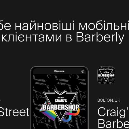
бе найновіші мобільні
клієнтами в Barberly
D
BOLTON, UK
Street
Craig
Barbe