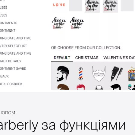
РШОПОМ
rberly за функціями