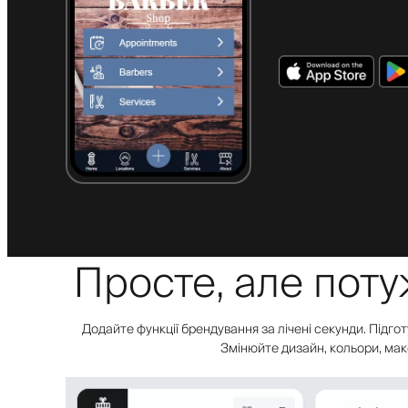
Просте, але пот
Додайте функції брендування за лічені секунди. Підгот
Змінюйте дизайн, кольори, маке