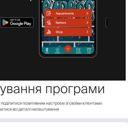
тування програми
об поділитися позитивним настроєм зі своїми клієнтами.
знатися всі деталі налаштування