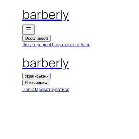
barberly
Особливості
Як це працює
Ціноутворення
Блог
barberly
Українська
Німеччина
Логін
Зареєструватися