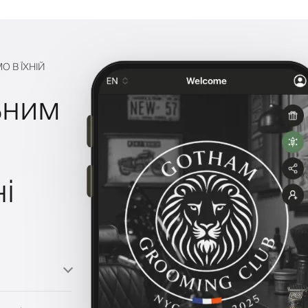
О В ЇХНІЙ
ьним
і