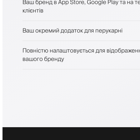
Ваш бренд в App Store, Google Play та на 
Платежі, застава
клієнтів
Продавати косметику
Залучайте клієнтів за допомогою програ
Push-, SMS- та email-сповіщення
Ваш окремий додаток для перукарні
Повністю налаштовується для відображен
вашого бренду