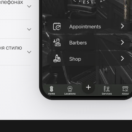
телефонах
ми лояльності
ня стилю