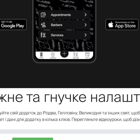
ужне та гнучке налаш
уйте свій додаток до Різдва, Гелловіну, Великодня та інших свят, щ
т і дані для додатку в кілька кліків. Перегляньте відеоуроки, щоб ді