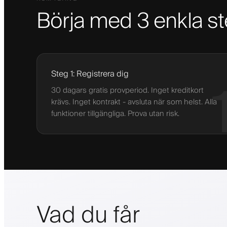
Börja med 3 enkla s
Steg 1: Registrera dig
30 dagars gratis provperiod. Inget kreditkort
krävs. Inget kontrakt - avsluta när som helst. Alla
funktioner tillgängliga. Prova utan risk.
Vad du får