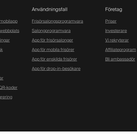
Användningsfall
Företag
mobilapp
Frisörsalongsprogramvara
Priser
webbplats
Salongprogramvara
Investerare
ingar
App för frisörsalonger
Vi rekryterar
sk
App för mobila frisörer
Affiliateprogram
App för enskilda frisörer
Bli ambassadör
App för drop-in-besökare
ar
 QR-koder
rering