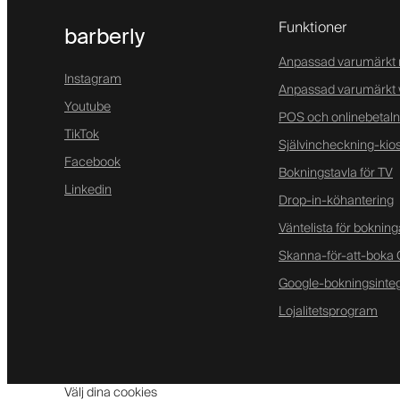
Funktioner
barberly
Anpassad varumärkt 
Instagram
Anpassad varumärkt 
Youtube
POS och onlinebetaln
TikTok
Självincheckning-kio
Facebook
Bokningstavla för TV
Linkedin
Drop-in-köhantering
Väntelista för bokning
Skanna-för-att-boka
Google-bokningsinteg
Lojalitetsprogram
Välj dina cookies