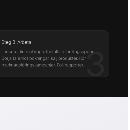
Steg 3: Arbeta
3
Lansera din mobilapp. Installera företagsappen.
Börja ta emot bokningar, sälj produkter. Kör
marknadsföringskampanjer. Följ rapporter.