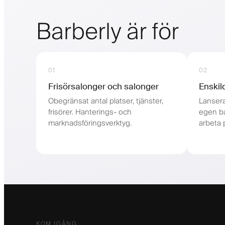
Barberly är för
01
02
Frisörsalonger och salonger
Enskild
Obegränsat antal platser, tjänster,
Lansera
frisörer. Hanterings- och
egen ba
marknadsföringsverktyg.
arbeta p
KOM IGÅNG