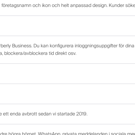
tt företagsnamn och ikon och helt anpassad design. Kunder sök
arberly Business. Du kan konfigurera inloggningsuppgifter för dina
, blockera/avblockera tid direkt osv.
nte ett enda avbrott sedan vi startade 2019.
nedre högra hörnet, WhatsApp, privata meddelanden i sociala me