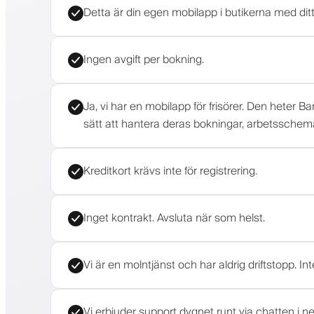
Detta är din egen mobilapp i butikerna med di
Ingen avgift per bokning.
Ja, vi har en mobilapp för frisörer. Den heter B
sätt att hantera deras bokningar, arbetsschema
Kreditkort krävs inte för registrering.
Inget kontrakt. Avsluta när som helst.
Vi är en molntjänst och har aldrig driftstopp. I
Vi erbjuder support dygnet runt via chatten i 