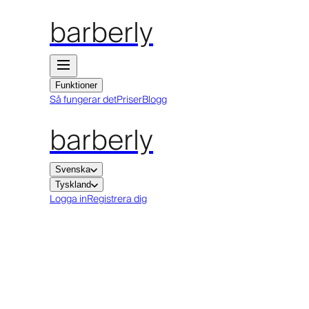
barberly
Funktioner
Så fungerar det
Priser
Blogg
barberly
Svenska
Tyskland
Logga in
Registrera dig