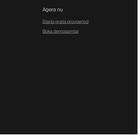
Agera nu
Starta gratis provperiod
Boka demosamtal