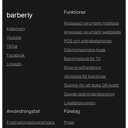
Funktioner
barberly
Anpassad varumärkt mobilapp
Instagram
Anpassad varumärkt webbplats
Youtube
POS och onlinebetalningar
TikTok
Självincheckning-kiosk
Facebook
Bokningstavla för TV
Linkedin
Drop-in-köhantering
Väntelista för bokningar
Skanna-för-att-boka QR-koder
Google-bokningsintegrering
Lojalitetsprogram
Användningsfall
Företag
Frisörsalongsprogramvara
Priser