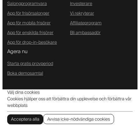
Salongprogramvara
Investerare
App för frisörsalonger
Vi rekryterar
App för mobila frisörer
Affiliateprogram
App för enskilda frisörer
Bli ambassadör
App för drop-in-besökare
Agera nu
Starta gratis provperiod
Boka demosamtal
Välj dina cookies
Cookies hjälper oss att förbättra din upplevelse och förbättra vår
webbplats
Acceptera alla
Avvisa icke-nödvändiga cookies