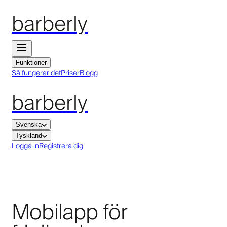
barberly
Funktioner
Så fungerar det
Priser
Blogg
barberly
Svenska
Tyskland
Logga in
Registrera dig
Mobilapp för