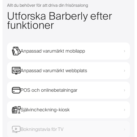
Allt du behöver för att driva din frisörsalong
Utforska Barberly efter
funktioner
Anpassad varumärkt mobilapp
›
Anpassad varumärkt webbplats
›
POS och onlinebetalningar
›
Självincheckning-kiosk
›
Bokningstavla för TV
›