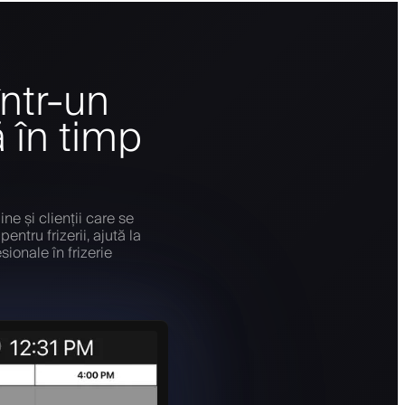
într-un
 în timp
ne și clienții care se
ntru frizerii, ajută la
ionale în frizerie