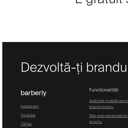
Dezvoltă-ți brandul 
Funcționalități
barberly
Aplicație mobilă pers
Instagram
brand propriu
Youtube
Site web personalizat
propriu
TikTok