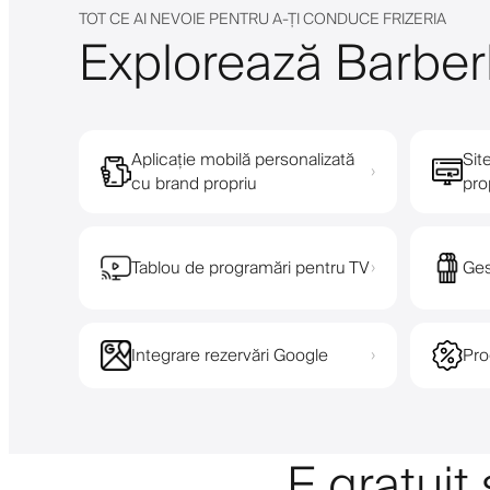
TOT CE AI NEVOIE PENTRU A-ȚI CONDUCE FRIZERIA
Explorează Barberl
Aplicație mobilă personalizată
Sit
›
cu brand propriu
pro
Tablou de programări pentru TV
Ges
›
Integrare rezervări Google
Pro
›
E gratuit