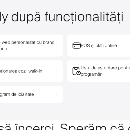
y după funcționalități
e web personalizat cu brand
POS și plăți online
›
priu
Lista de așteptare pentr
tionarea cozii walk-in
›
programări
gram de loialitate
›
 să încerci. Sperăm că 