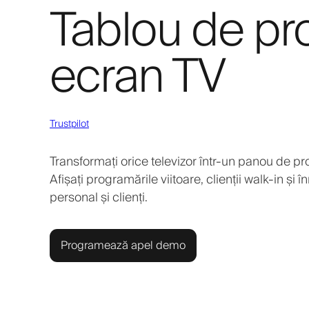
Tablou de pr
ecran TV
Trustpilot
Transformați orice televizor într-un panou de p
Afișați programările viitoare, clienții walk-in și î
personal și clienți.
Programează apel demo