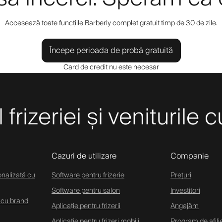
Accesează toate funcțiile Barberly complet gratuit timp de 30 de zile.
Începe perioada de probă gratuită
Card de credit nu este necesar
frizeriei și veniturile 
Cazuri de utilizare
Companie
onalizată cu
Software pentru frizerie
Prețuri
Software pentru salon
Investitori
 cu brand
Aplicație pentru frizerii
Angajăm
Aplicație pentru frizeri mobili
Program de afili