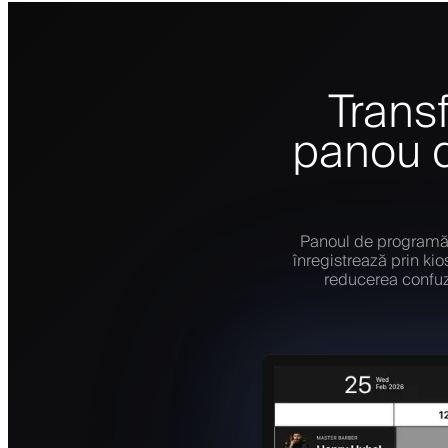
Transf
panou d
Panoul de programări 
înregistrează prin kio
reducerea confuzi