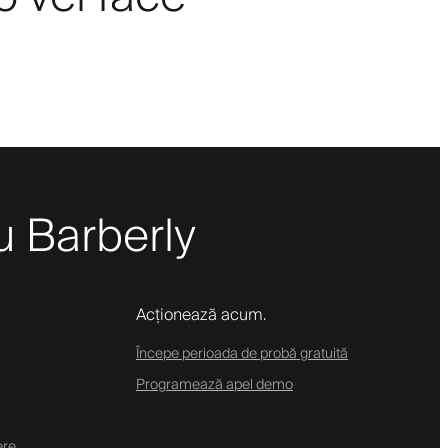
cu Barberly
Acționează acum.
Începe perioada de probă gratuită
Programează apel demo
ere