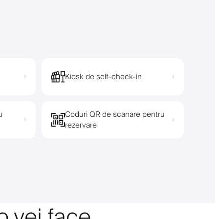
Kiosk de self-check-in
›
›
u
Coduri QR de scanare pentru
›
›
rezervare
o vei face