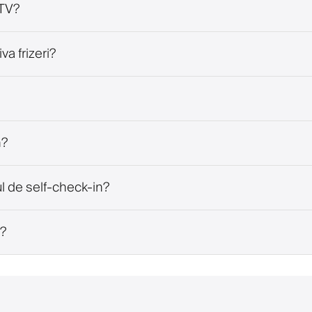
 TV?
a frizeri?
n?
l de self-check-in?
V?