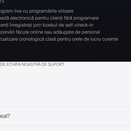
ZĂ
ogram live cu programările viitoare
adă electronică pentru clienți fără programare
ienți înregistrați prin kioskul de self-check-in
zervări făcute online sau adăugate de personal
zualizare cronologică clară pentru orele de lucru curente
E DE ECHIPA NOASTRĂ DE SUPORT
real?