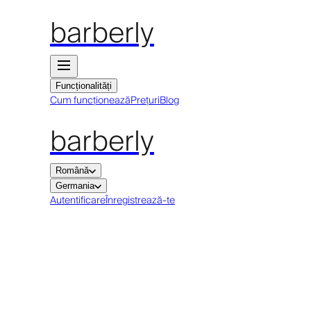
barberly
Funcționalități
Cum funcționează
Prețuri
Blog
barberly
Română
Germania
Autentificare
Înregistrează-te