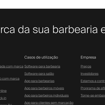
rca da sua barbearia e
Casos de utilização
Empresa
zada com marca
Software para barbearia
Preços
Software para salão
Investidores
do com marca
App para barbearias
Estamos a contr
App para barbeiros móveis
Programa de afi
line
App para barbeiros individuais
Torne-se embai
ck-in
App para clientes sem marcação