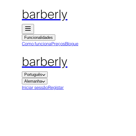
barberly
Funcionalidades
Como funciona
Preços
Blogue
barberly
Português
Alemanha
Iniciar sessão
Registar