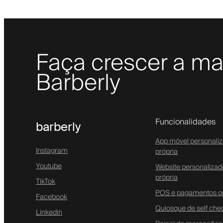
Faça crescer a ma
Barberly
Funcionalidades
barberly
App móvel personali
Instagram
própria
Youtube
Website personaliza
própria
TikTok
POS e pagamentos on
Facebook
Quiosque de self che
Linkedin