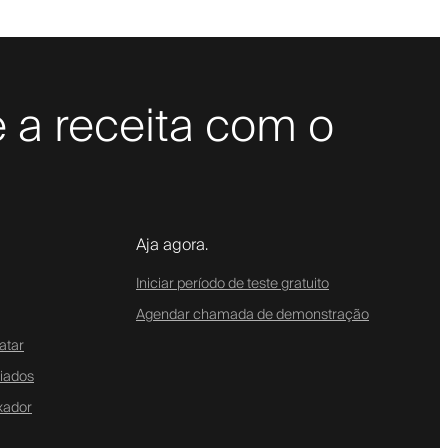
 a receita com o
Aja agora.
Iniciar período de teste gratuito
Agendar chamada de demonstração
atar
liados
xador