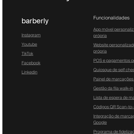
Funcionalidades
barberly
App móvel personali
Instagram
própria
Youtube
Website personaliza
própria
TikTok
POS e pagamentos on
Facebook
Quiosque de self che
Linkedin
Painel de marcações
Gestão da fila walk-in
Lista de espera de 
Códigos QR Scan-to
Integração de marca
Google
Programa de fideliza