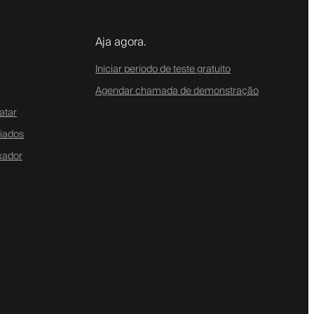
Aja agora.
Iniciar período de teste gratuito
Agendar chamada de demonstração
atar
liados
xador