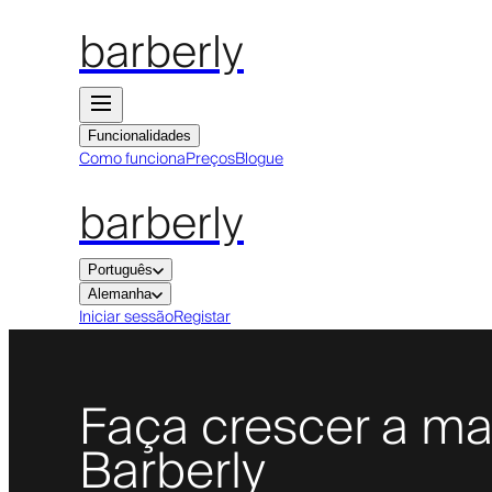
barberly
Funcionalidades
Como funciona
Preços
Blogue
barberly
Português
Alemanha
Iniciar sessão
Registar
Faça crescer a ma
Barberly