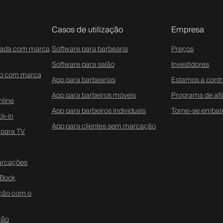
Casos de utilização
Empresa
zada com marca
Software para barbearia
Preços
Software para salão
Investidores
do com marca
App para barbearias
Estamos a contr
App para barbeiros móveis
Programa de afi
line
App para barbeiros individuais
Torne-se embai
ck-in
App para clientes sem marcação
 para TV
marcações
-Book
ção com o
ção