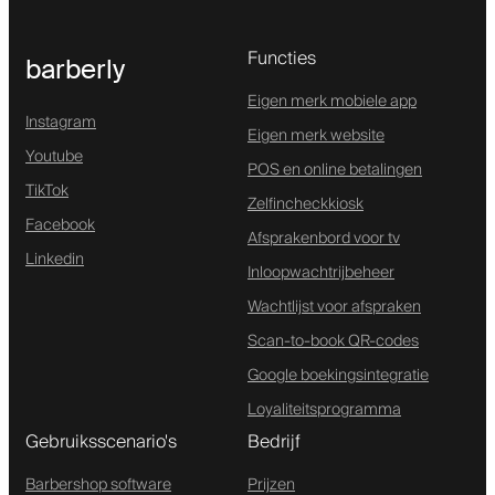
Functies
barberly
Eigen merk mobiele app
Instagram
Eigen merk website
Youtube
POS en online betalingen
TikTok
Zelfincheckkiosk
Facebook
Afsprakenbord voor tv
Linkedin
Inloopwachtrijbeheer
Wachtlijst voor afspraken
Scan-to-book QR-codes
Google boekingsintegratie
Loyaliteitsprogramma
Gebruiksscenario's
Bedrijf
Barbershop software
Prijzen