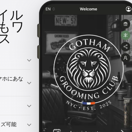
イル
もワ
ス
のスマホにあな
引きつける
イズ可能