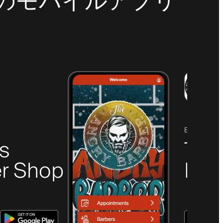
最新のモバイルアプリ
ELGIN, SC
's
The
r Shop
Bar