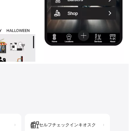
セルフチェックインキオスク
›
›