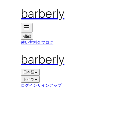
barberly
機能
使い方
料金
ブログ
barberly
日本語
ドイツ
ログイン
サインアップ