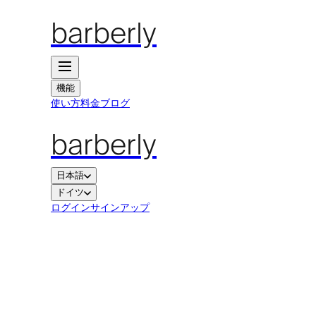
barberly
機能
使い方
料金
ブログ
barberly
日本語
ドイツ
ログイン
サインアップ