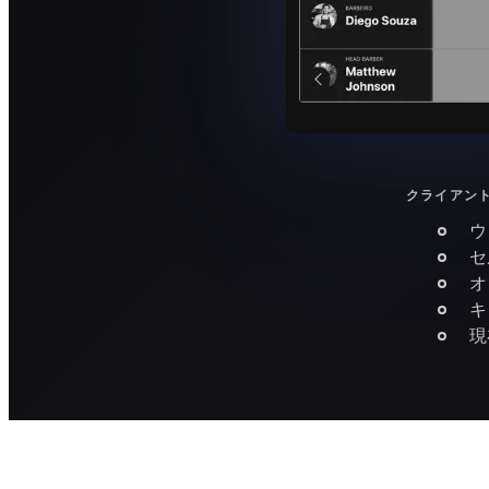
クライアン
ウ
セ
オ
キ
現