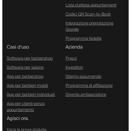
Lista d'attesa appuntamenti
Codici QR Scan-to-Book
Integrazione prenotazione
Google
Programma fedeltà
Casi d'uso
Azienda
Software per barbershop
Prezzi
Software per salone
Investitori
App per barbershop
Stiamo assumendo
App per barbieri mobili
Programma di affiliazione
App per barbieri individuali
Diventa ambasciatore
App per clienti senza
appuntamento
Agisci ora.
Inizia la prova gratuita