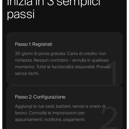
Inizia in 3 semplici
passi
Passo 1: Registrati
30 giorni di prova gratuita. Carta di credito non
1
richiesta. Nessun contratto - annulla in qualsiasi
momento. Tutte le funzionalità disponibili. Provalo
senza rischi.
Passo 2: Configurazione
2
Aggiungi le tue sedi, barbieri, servizi e orario di
lavoro. Controlla le impostazioni per
appuntamenti, notifiche, pagamenti.