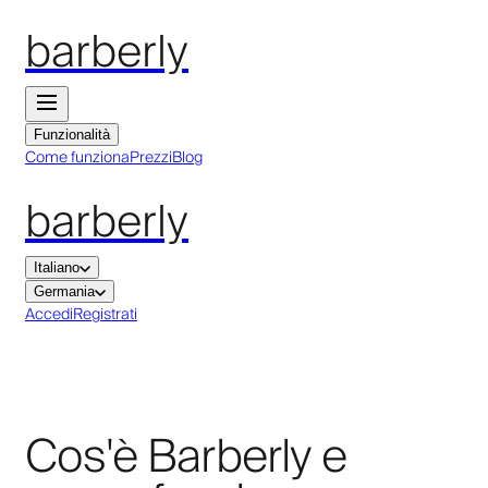
barberly
Funzionalità
Come funziona
Prezzi
Blog
barberly
Italiano
Germania
Accedi
Registrati
Cos'è Barberly e