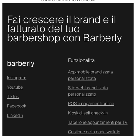
Fai crescere il brand e il
fatturato del tuo
barbershop con Barberly
Funzionalità
barberly
App mobile brandizzata
Instagram
personalizzata
Youtube
Sito web brandizzato
personalizzato
TikTok
POS e pagamenti online
Facebook
Kiosk di self check-in
Linkedin
Tabellone appuntamenti per TV
Gestione della coda walk-in