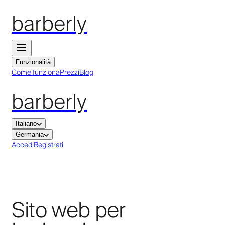
barberly
Funzionalità
Come funziona
Prezzi
Blog
barberly
Italiano
Germania
Accedi
Registrati
Sito web per