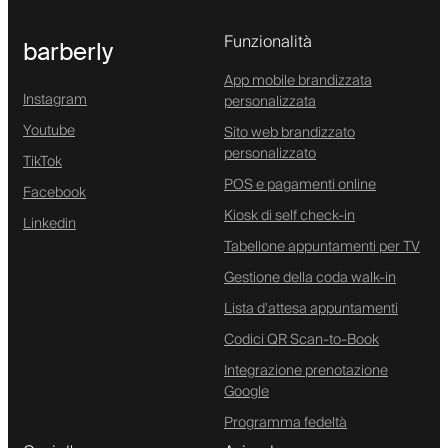
Funzionalità
barberly
App mobile brandizzata
Instagram
personalizzata
Youtube
Sito web brandizzato
personalizzato
TikTok
POS e pagamenti online
Facebook
Kiosk di self check-in
Linkedin
Tabellone appuntamenti per TV
Gestione della coda walk-in
Lista d'attesa appuntamenti
Codici QR Scan-to-Book
Integrazione prenotazione
Google
Programma fedeltà