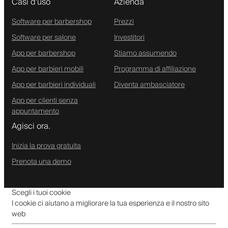
Casi d'uso
Azienda
Software per barbershop
Prezzi
Software per salone
Investitori
App per barbershop
Stiamo assumendo
App per barbieri mobili
Programma di affiliazione
App per barbieri individuali
Diventa ambasciatore
App per clienti senza
appuntamento
Agisci ora.
Inizia la prova gratuita
Prenota una demo
Scegli i tuoi cookie
I cookie ci aiutano a migliorare la tua esperienza e il nostro sito
web