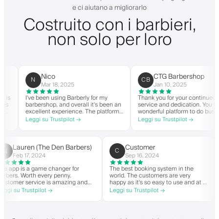
e ci aiutano a migliorarlo
Costruito con i barbieri,
non solo per loro
Nico
CTG Barbershop
N
CB
Mar 18, 2025
Jan 10, 2025
I've been using Barberly for my
Thank you for your continued
barbershop, and overall it's been an
service and dedication. You have 
excellent experience. The platform
wonderful platform to do business
is easy to use, reliable, and has
with good spirit. Thank you from
Leggi su Trustpilot →
Leggi su Trustpilot →
streamlined my booking process.
CTG Barbershop.
Anytime I've had questions, they've
been quick to respond and very
helpful.
Lauren (The Den Barbers)
Customer
L(
C
Feb 17, 2024
Sep 16, 2024
The app is a game changer for
The best booking system in the
barbers. Worth every penny.
world. The customers are very
Customer service is amazing and
happy as it's so easy to use and at a
helps with everything or whatever
great price. Plus, you get your own
Leggi su Trustpilot →
Leggi su Trustpilot →
they need. Definitely recommend.
personalised app, which is good for
both Android and iOS. Love Barberly
and their staff. Great bunch of
people offering a great booking