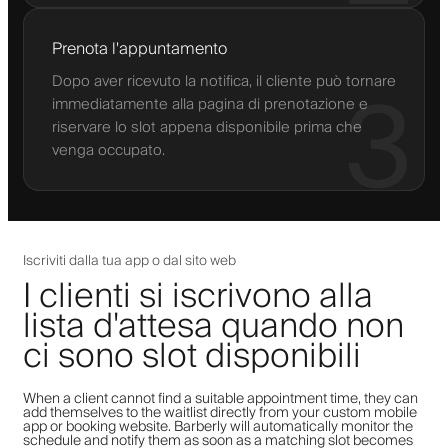
Prenota l'appuntamento
Dopo aver ricevuto la notifica, il cliente può tornare
3
immediatamente alla pagina di prenotazione e
riservare lo slot appena disponibile prima che
venga occupato.
Iscriviti dalla tua app o dal sito web
I clienti si iscrivono alla
lista d'attesa quando non
ci sono slot disponibili
When a client cannot find a suitable appointment time, they can
add themselves to the waitlist directly from your custom mobile
app or booking website. Barberly will automatically monitor the
schedule and notify them as soon as a matching slot becomes