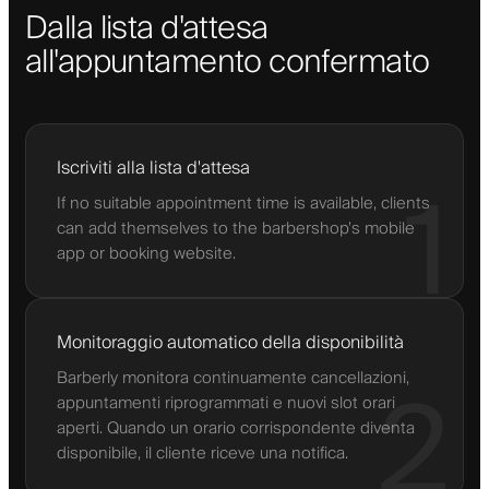
Dalla lista d'attesa
all'appuntamento confermato
Iscriviti alla lista d'attesa
1
If no suitable appointment time is available, clients
can add themselves to the barbershop’s mobile
app or booking website.
Monitoraggio automatico della disponibilità
Barberly monitora continuamente cancellazioni,
2
appuntamenti riprogrammati e nuovi slot orari
aperti. Quando un orario corrispondente diventa
disponibile, il cliente riceve una notifica.