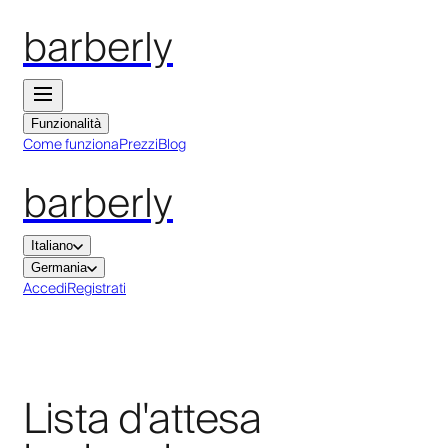
barberly
Funzionalità
Come funziona
Prezzi
Blog
barberly
Italiano
Germania
Accedi
Registrati
Lista d'attesa