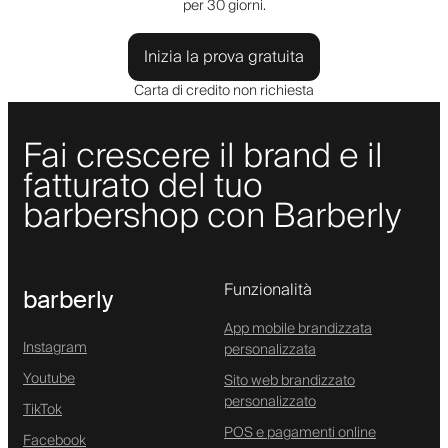
per 30 giorni.
Inizia la prova gratuita
Carta di credito non richiesta
Fai crescere il brand e il
fatturato del tuo
barbershop con Barberly
Funzionalità
barberly
App mobile brandizzata
Instagram
personalizzata
Youtube
Sito web brandizzato
personalizzato
TikTok
POS e pagamenti online
Facebook