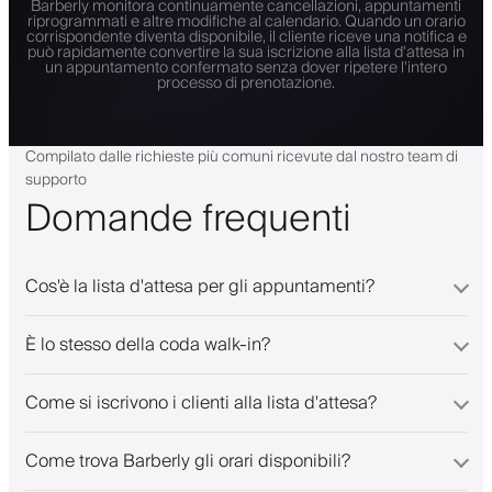
Barberly monitora continuamente cancellazioni, appuntamenti
riprogrammati e altre modifiche al calendario. Quando un orario
corrispondente diventa disponibile, il cliente riceve una notifica e
può rapidamente convertire la sua iscrizione alla lista d'attesa in
un appuntamento confermato senza dover ripetere l'intero
processo di prenotazione.
Compilato dalle richieste più comuni ricevute dal nostro team di
supporto
Domande frequenti
Cos'è la lista d'attesa per gli appuntamenti?
È lo stesso della coda walk-in?
Come si iscrivono i clienti alla lista d'attesa?
Come trova Barberly gli orari disponibili?