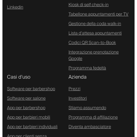
Kiosk di self check-in
Linkedin
Tabellone appuntamenti per TV
Gestione della coda walk-in
Lista d'attesa appuntamenti
Codici QR Scan-to-Book
Integrazione prenotazione
Google
Programma fedeltà
Casi d'uso
Azienda
Software per barbershop
Prezzi
Software per salone
Investitori
App per barbershop
Stiamo assumendo
App per barbieri mobili
Programma di affiliazione
App per barbieri individuali
Diventa ambasciatore
App per clienti senza