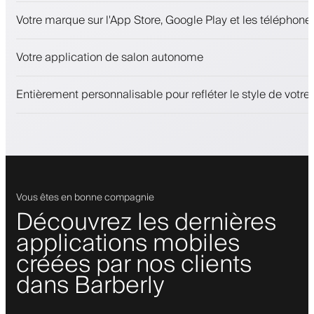
Rendez-vous et liste d'attente
Votre marque sur l'App Store, Google Play et les téléphones
Paiements, caution
Vendez des produits de beauté
Votre application de salon autonome
Fidélisez les clients avec un programme de fidélité
Notifications push, SMS et e-mail
Entièrement personnalisable pour refléter le style de votr
Vous êtes en bonne compagnie
Découvrez les dernières
applications mobiles
créées par nos clients
dans Barberly