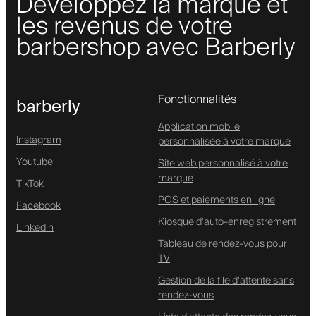
Développez la marque et
les revenus de votre
barbershop avec Barberly
Fonctionnalités
barberly
Application mobile
Instagram
personnalisée à votre marque
Youtube
Site web personnalisé à votre
marque
TikTok
POS et paiements en ligne
Facebook
Kiosque d'auto-enregistrement
Linkedin
Tableau de rendez-vous pour
TV
Gestion de la file d'attente sans
rendez-vous