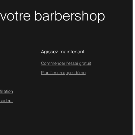
 votre barbershop
Agissez maintenant
Commencer l'essai gratuit
Planifier un appel démo
liation
sadeur