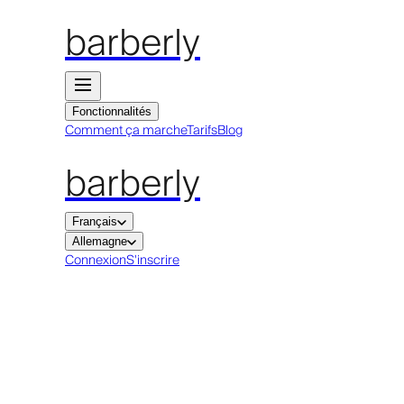
barberly
Fonctionnalités
Comment ça marche
Tarifs
Blog
barberly
Français
Allemagne
Connexion
S'inscrire