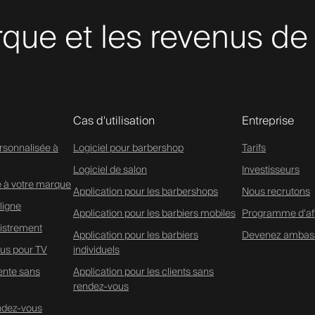
que et les revenus de
Cas d'utilisation
Entreprise
rsonnalisée à
Logiciel pour barbershop
Tarifs
Logiciel de salon
Investisseurs
é à votre marque
Application pour les barbershops
Nous recrutons
ligne
Application pour les barbiers mobiles
Programme d'affi
istrement
Application pour les barbiers
Devenez ambas
us pour TV
individuels
tente sans
Application pour les clients sans
rendez-vous
endez-vous