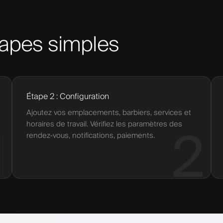
apes simples
Étape 2 : Configuration
Ajoutez vos emplacements, barbiers, services et
horaires de travail. Vérifiez les paramètres des
1
2
rendez-vous, notifications, paiements.