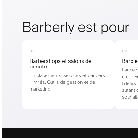
Barberly est pour
01
02
Barbershops et salons de
Barbie
beauté
Lancez 
Emplacements, services et barbiers
créez v
illimités. Outils de gestion et de
fidèles
marketing.
autant 
souhait