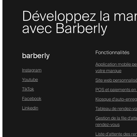
Développez la mar
avec Barberly
Fonctionnalités
barberly
Application mobile pe
Instagram
votre marque
Youtube
Site web personnalis
TikTok
POS et paiements en 
Facebook
Kiosque d'auto-enreg
Linkedin
Tableau de rendez-vo
Gestion de la file d'at
rendez-vous
Liste d'attente des r