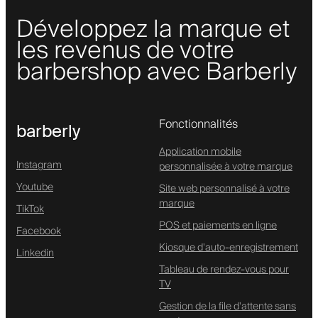
Développez la marque et
les revenus de votre
barbershop avec Barberly
Fonctionnalités
barberly
Application mobile
Instagram
personnalisée à votre marque
Youtube
Site web personnalisé à votre
marque
TikTok
POS et paiements en ligne
Facebook
Kiosque d'auto-enregistrement
Linkedin
Tableau de rendez-vous pour
TV
Gestion de la file d'attente sans