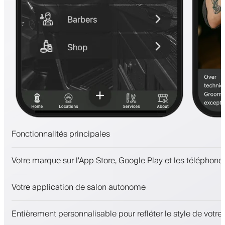
Fonctionnalités principales
Rendez-vous et liste d'attente
Votre marque sur l'App Store, Google Play et les téléphones
Paiements, caution
Vendez des produits de beauté
Votre application de salon autonome
Fidélisez les clients avec un programme de fidélité
Notifications push, SMS et e-mail
Entièrement personnalisable pour refléter le style de votr