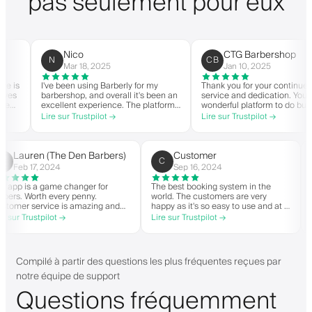
pas seulement pour eux
Nico
CTG Barbershop
N
CB
Mar 18, 2025
Jan 10, 2025
s
I've been using Barberly for my
Thank you for your continued
s
barbershop, and overall it's been an
service and dedication. You have
excellent experience. The platform
wonderful platform to do busines
is easy to use, reliable, and has
with good spirit. Thank you from
Lire sur Trustpilot →
Lire sur Trustpilot →
y
streamlined my booking process.
CTG Barbershop.
Anytime I've had questions, they've
been quick to respond and very
y
helpful.
Lauren (The Den Barbers)
Customer
L(
C
Feb 17, 2024
Sep 16, 2024
The app is a game changer for
The best booking system in the
barbers. Worth every penny.
world. The customers are very
Customer service is amazing and
happy as it's so easy to use and at a
helps with everything or whatever
great price. Plus, you get your own
Lire sur Trustpilot →
Lire sur Trustpilot →
they need. Definitely recommend.
personalised app, which is good for
both Android and iOS. Love Barberly
and their staff. Great bunch of
people offering a great booking
Compilé à partir des questions les plus fréquentes reçues par
system.
notre équipe de support
Questions fréquemment