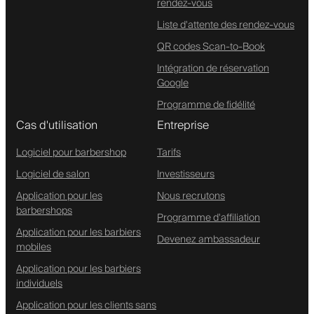
rendez-vous
Liste d'attente des rendez-vous
QR codes Scan-to-Book
Intégration de réservation
Google
Programme de fidélité
Cas d'utilisation
Entreprise
Logiciel pour barbershop
Tarifs
Logiciel de salon
Investisseurs
Application pour les
Nous recrutons
barbershops
Programme d'affiliation
Application pour les barbiers
Devenez ambassadeur
mobiles
Application pour les barbiers
individuels
Application pour les clients sans