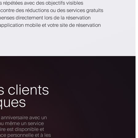
s répétées avec des objectifs visibles
ontre des réductions ou des services gratuits
enses directement lors de la réservation
pplication mobile et votre site de réservation
 clients
ques
 anniversaire avec un
 ou même un service
ire est disponible et
nce personnelle et à les