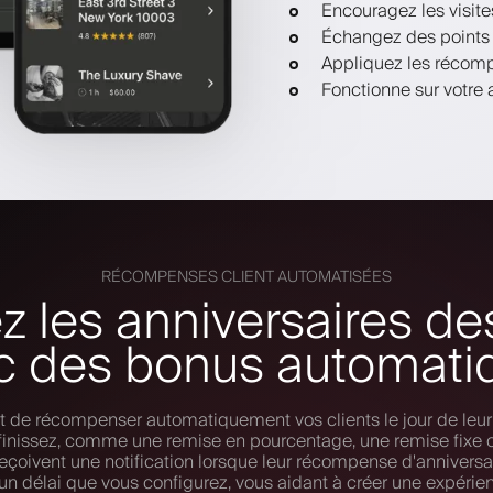
Encouragez les visite
Échangez des points c
Appliquez les récomp
Fonctionne sur votre a
RÉCOMPENSES CLIENT AUTOMATISÉES
z les anniversaires des
c des bonus automati
 de récompenser automatiquement vos clients le jour de leur
inissez, comme une remise en pourcentage, une remise fixe
 reçoivent une notification lorsque leur récompense d'anniversa
 un délai que vous configurez, vous aidant à créer une expérie