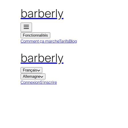
barberly
Fonctionnalités
Comment ça marche
Tarifs
Blog
barberly
Français
Allemagne
Connexion
S'inscrire