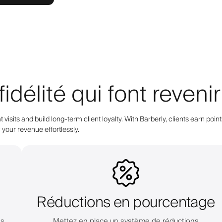
élité qui font revenir 
 visits and build long-term client loyalty. With Barberly, clients earn 
your revenue effortlessly.
Réductions en pourcentage
es
Mettez en place un système de réductions