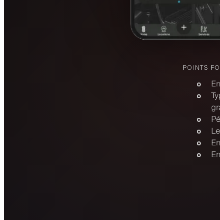
POINTS F
En
Ty
gr
Pé
Le
En
En