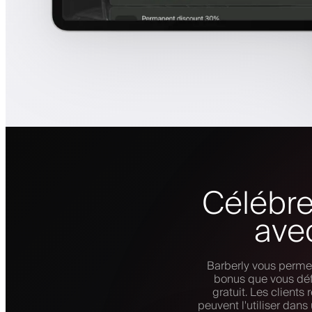
Célébre
ave
Barberly vous permet
bonus que vous déf
gratuit. Les clients
peuvent l'utiliser dans