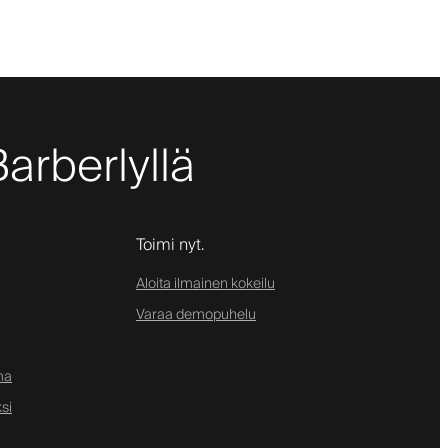
Barberlyllä
Toimi nyt.
Aloita ilmainen kokeilu
Varaa demopuhelu
ma
si