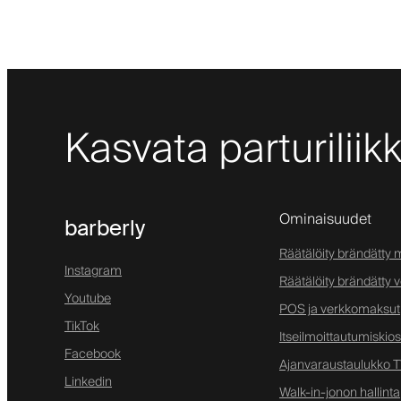
Kasvata parturiliik
Ominaisuudet
barberly
Räätälöity brändätty m
Instagram
Räätälöity brändätty 
Youtube
POS ja verkkomaksut
TikTok
Itseilmoittautumiskios
Facebook
Ajanvaraustaulukko TV
Linkedin
Walk-in-jonon hallinta