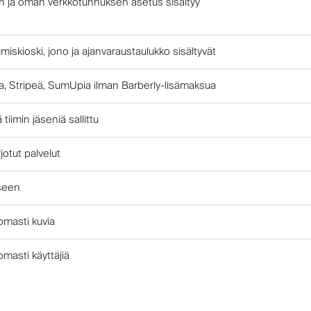
n ja oman verkkotunnuksen asetus sisältyy
umiskioski, jono ja ajanvaraustaulukko sisältyvät
, Stripeä, SumUpia ilman Barberly-lisämaksua
tiimin jäseniä sallittu
jotut palvelut
kseen
tomasti kuvia
tomasti käyttäjiä