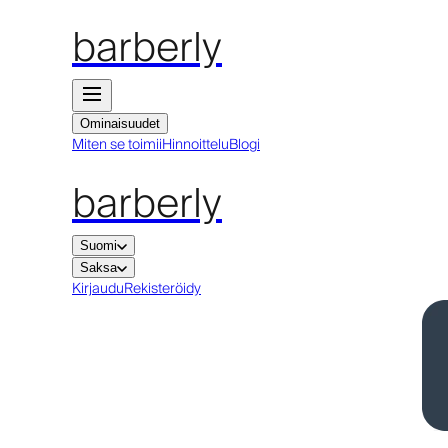
barberly
Ominaisuudet
Miten se toimii
Hinnoittelu
Blogi
barberly
Suomi
Saksa
Kirjaudu
Rekisteröidy