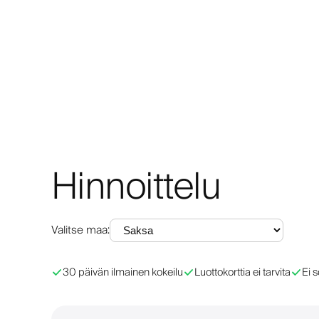
Hinnoittelu
Valitse maa
:
30 päivän ilmainen kokeilu
Luottokorttia ei tarvita
Ei 