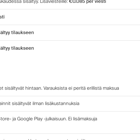
uukaudessa sisältyy
.
Lisäviesteille
:
€0.085
per viesti
sti
sältyy tilaukseen
sältyy tilaukseen
et sisältyvät hintaan. Varauksista ei peritä erillistä maksua
ainnit sisältyvät ilman lisäkustannuksia
tore- ja Google Play -julkaisuun. Ei lisämaksuja