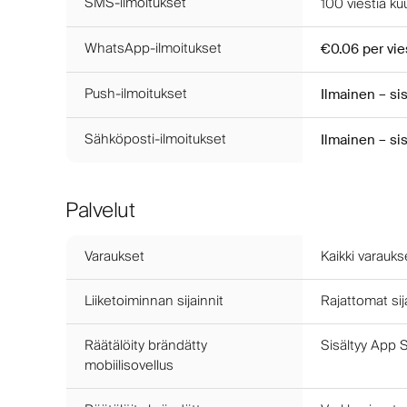
SMS-ilmoitukset
100
viestiä k
WhatsApp-ilmoitukset
€0.06
per vie
Push-ilmoitukset
Ilmainen – si
Sähköposti-ilmoitukset
Ilmainen – si
Palvelut
Varaukset
Kaikki varauks
Liiketoiminnan sijainnit
Rajattomat sij
Räätälöity brändätty
Sisältyy App S
mobiilisovellus