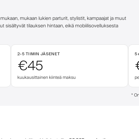
mukaan, mukaan lukien parturit, stylistit, kampaajat ja muut
lut sisältyvät tilauksen hintaan, eikä mobiilisovelluksesta
2–
5
TIIMIN JÄSENET
5
€45
kuukausittainen kiinteä maksu
pe
*
On