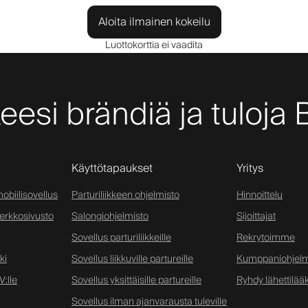
Aloita ilmainen kokeilu
Luottokorttia ei vaadita
keesi brändiä ja tuloja 
Käyttötapaukset
Yritys
obiilisovellus
Parturiliikkeen ohjelmisto
Hinnoittelu
verkkosivusto
Salongiohjelmisto
Sijoittajat
Sovellus parturiliikkeille
Rekrytoimme
ki
Sovellus liikkuville partureille
Kumppaniohjel
:lle
Sovellus yksittäisille partureille
Ryhdy lähettilääk
Sovellus ilman ajanvarausta tuleville