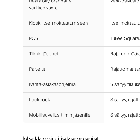
Räätälöity brändätty
Verkkosivusto
verkkosivusto
Kioski itseilmoittautumiseen
Itseilmoittaut
POS
Tukee Squarea
Tiimin jäsenet
Rajaton määrä 
Palvelut
Rajattomat tar
Kanta-asiakasohjelma
Sisältyy tilau
Lookbook
Sisältyy, rajat
Mobiilisovellus tiimin jäsenille
Sisältyy, rajat
Markkinointi ja kampanjat